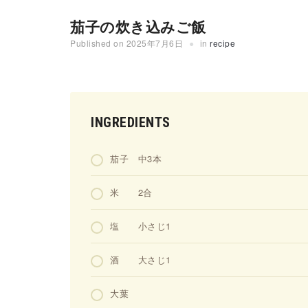
茄子の炊き込みご飯
Published on
2025年7月6日
in
recipe
INGREDIENTS
茄子 中3本
米 2合
塩 小さじ1
酒 大さじ1
大葉