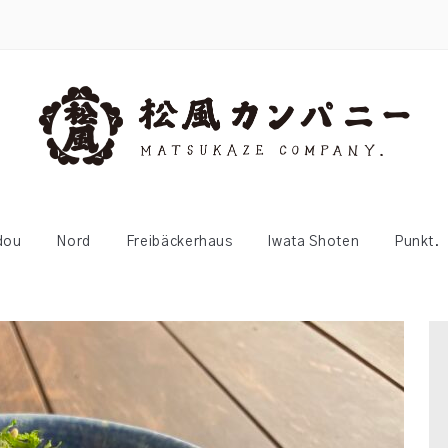
dou
Nord
Freibäckerhaus
Iwata Shoten
Punkt.