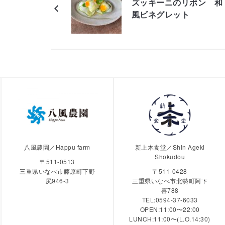
ズッキーニのリボン 和
風ビネグレット
八風農園／Happu farm
新上木食堂／Shin Ageki
Shokudou
〒511-0513
三重県いなべ市藤原町下野
〒511-0428
尻946-3
三重県いなべ市北勢町阿下
喜788
TEL:0594-37-6033
OPEN:11:00〜22:00
LUNCH:11:00〜(L.O.14:30)