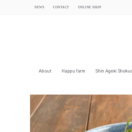
NEWS
CONTACT
ONLINE SHOP
About
Happu farm
Shin Ageki Shoku