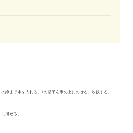
りの線まで水を入れる。1の茄子を米の上にのせる、炊飯する。
うに混ぜる。