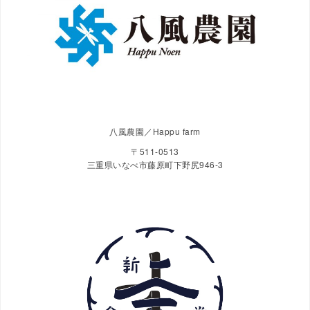
八風農園／Happu farm
〒511-0513
三重県いなべ市藤原町下野尻946-3