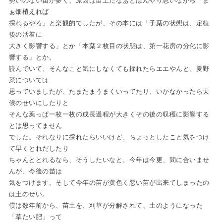
ぁ畑植えれば
採れるやろ」と楽観的でしたが、その本には「子葉の状態は、定植
後の活着に
大きく影響する」とか「本葉２枚目の状態は、第一花房の分化に影
響する」とか。
読んでいて、そんなこと気にしなくても採れたらエエやんと、夏野
菜については
思っていましたが、たまたまうまくいってたり、いかなかったら天
候のせいにしたりと
そんな葉っぱ一枚一枚の成長過程が大きくその後の収穫に影響する
とは思ってません
でした。それなりに採れたらいいけど、ちょっとしたこと気をつけ
て早くとれだしたり
ちゃんととれるなら、そうしたいなと。今年は今更、間に合いませ
んが、今後の苗は
気をつけます。そして今年の苗が黄色く悪い苗が出来てしまったの
は土のせい。
僕は数年前から、苗土を、刈草が分解されて、土のようになった
「草たい肥」って