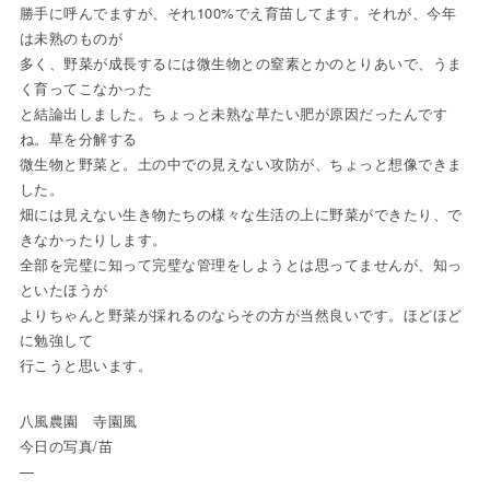
勝手に呼んでますが、それ100%でえ育苗してます。それが、今年
は未熟のものが
多く、野菜が成長するには微生物との窒素とかのとりあいで、うま
く育ってこなかった
と結論出しました。ちょっと未熟な草たい肥が原因だったんです
ね。草を分解する
微生物と野菜と。土の中での見えない攻防が、ちょっと想像できま
した。
畑には見えない生き物たちの様々な生活の上に野菜ができたり、で
きなかったりします。
全部を完璧に知って完璧な管理をしようとは思ってませんが、知っ
といたほうが
よりちゃんと野菜が採れるのならその方が当然良いです。ほどほど
に勉強して
行こうと思います。
八風農園 寺園風
今日の写真/苗
—