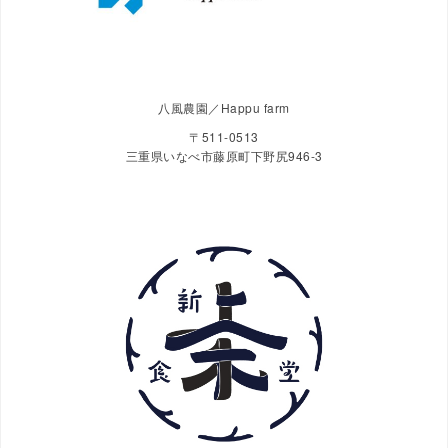
八風農園／Happu farm
〒511-0513
三重県いなべ市藤原町下野尻946-3