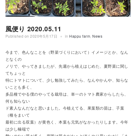
風便り 2020.05.11
Published on
2020年5月17日
in
Happu farm
,
News
今まで、色んなことを（野菜づくりにおいて）イメージとか、なん
となくの
ノリで、やってきましたが、先週から植えはじめた、夏野菜に関し
てちょっと
特にトマトについて、少し勉強してみたら、なんやかんや、知らな
いことも多く、
多品種でやる僕のやってる栽培は、単一のトマト農家からしたら、
何も知らない
ド素人なんだなと思いました。今植えてる、果葉類の苗は、子葉
（種をまいて
最初に出る双葉）が黄色く、本葉も元気がなかったりします。今年
は少し極端で
勢いのない苗が多く、原因は苗土だなぁとぼんやり思いながら「ま