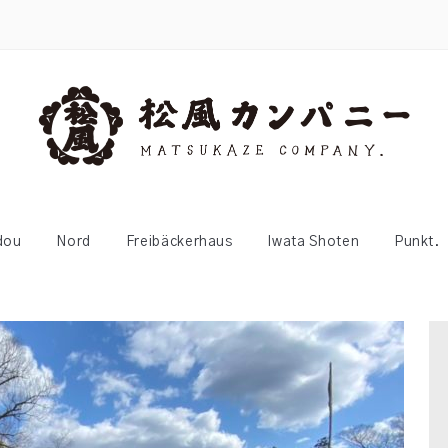
dou
Nord
Freibäckerhaus
Iwata Shoten
Punkt.