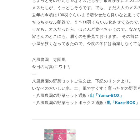
ちょっとそのやんちゃなオスたちが、最近かかにメスに
メスたちが、うっとしそうです。でも、まだ大人のメス
去年の今頃は100羽ぐらいまで増やせたら良いなと思っ
ちっちゃなふ卵器で、５〜10羽くらいふ化させてるので
しかも、オスだったら、ほとんど食べちゃうので、なか
皆さんのとこにも、届くのを夢見ております。 その前に
小屋が狭くなってきたので、今度の冬には新築しなくて
八風農園 寺園風
今日の写真/ニワトリ
—
八風農園の野菜セットご注文は、下記のリンクより。
いなべのおいしい水、土、風ですくすく育った旬の野菜
・八風農園の野菜セット通販 /
山「Yama-BOX」
・八風農園の野菜セットボックス通販 /
風「Kaze-BOX」