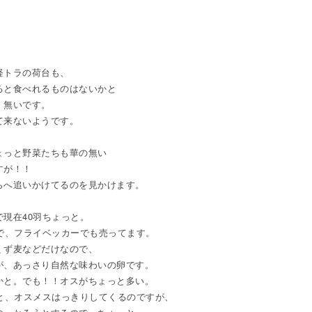
軽トラの荷台も、
ると食べれるものはないかと
、無いです。
て来ないようです。
ょっと野菜たちも華の無い
すが！！
らへ追いかけてるのを見かけます。
現在40羽ちょっと。
で、フライベッカーでも売ってます。
くず麦などだけなので、
が、あっさり自然な味わいの卵です。
かと。でも！！オスがちょっと多い。
と、オスメスはっきりしてくるのですが、