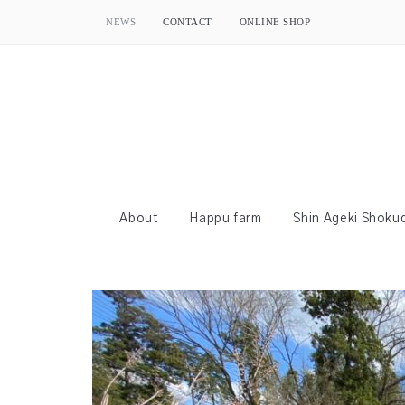
NEWS
CONTACT
ONLINE SHOP
About
Happu farm
Shin Ageki Shoku