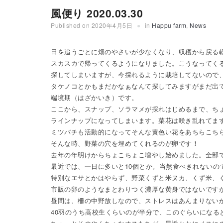
風便り 2020.03.30
Published on
2020年4月5日
in
Happu farm
,
News
日を追うごとに畑のやさいが少なくなり、収穫から戻る
スカスカで帰ってくるようになりました。こうなってく
探してしまいますが、今採れるように栽培してないので
タケノコとかもまだかなぁなんて探してみますがまだ出
端境期（はざかいき）です。
ここから、スナップ、ソラマメが採れはじめるまで、ち
ラインナップになってしまいます。菜花は咲き乱れてま
ミツバチも活動的になってそんな黄色い花をあちらこち
そんな時、野菜の穴を埋めてくれるのが卵です！
去年の年明けからちょこちょこ増やし始めました。全部で
最近では、一日に多いと10個とか。当然食べきれないの
特別なエサとかはやらず、野菜くずと米ヌカ、くず米、
市販の卵のようなまとわりつく濃厚な黄身ではないです
昼間は、柵の中野放しなので、ストレスはあんまりない
40羽のうち高校生くらいのが半分で、このぐらいになる