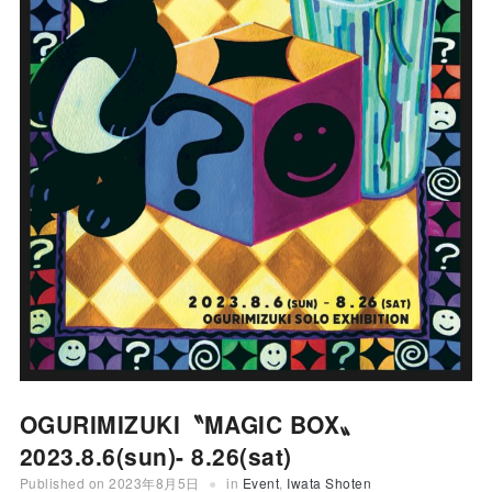
OGURIMIZUKI〝MAGIC BOX〟
2023.8.6(sun)- 8.26(sat)
Published on
2023年8月5日
in
Event
,
Iwata Shoten