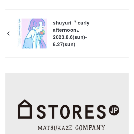
shuyuri〝 early
afternoon〟
2023.8.6(sun)-
8.27(sun)