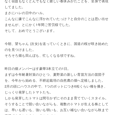
なく宿題もなくとんでもなく嬉しい春休みがたことを、全身で表現
してました。
まさにハレの日中のハル。
こんなに嫌でこんなに浮かれていたっけ？と自分のことは思い出せ
ませんが、とにかく1年間ご苦労様でした。
そして、おめでとうございます。
今朝、望ちゃん (次女)を送っていくときに、国道の桜が咲き始めた
のを見つけました。
そろそろ畑も田んぼも、忙しくなる頃ですね。
昨日の畑メンバーはす豪華3本立ての1日。
まずは今年耐暑対策のひとつ、夏野菜の新しい育苗方法の苗団子
を、今年から始める、不耕起栽培の自然農の畑へ定植しました。
2月の頭にハウスの中で、1つのポットにつき6粒くらい種を播き、
じっくり発芽したトマトたち。
しかも発芽したトマトは間引かずにそのまま育てていくスタイル。
そうすることで競い合いながらも、複数のトマトが生える株として
は、早いも遅いも、強いも弱いも、お互い補ない合いながら秋まで