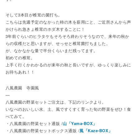
そして3本目が椎茸の菌打ち。
こちらは先週予定のなかった柿の木を薪用にと、ご近所さんから声
かけられ急きょ椎茸のホダ木することに！
3年前ぐらいのヒラタケもそろそろ終わりそうなので、来年の秋か
らの収穫だと思いますが、せっせと椎茸菌打ちました。
が、なかなかな量で半分くらいまだ残ってます。
初めての椎茸。
上手く行くかわかるのが来年の秋と長いですが、ゆっくり楽しみに
お待ちあれ！！
八風農園 寺園風
—
八風農園の野菜セットご注文は、下記のリンクより。
いなべのおいしい水、土、風ですくすく育った旬の野菜をぜひ！食
べてみて。
・八風農園の野菜セット通販 /
山「Yama-BOX」
・八風農園の野菜セットボックス通販 /
風「Kaze-BOX」