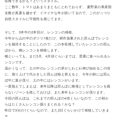
収穫できるかも？というスタイル。
ここ数年、トマトはあまりまともにとれておらず、 夏野菜の果菜類
全般が真夏を越せず、イマイチな年が続いてるので、このがっつり
自然スタイルに可能性を感じてます。
そして、3本中の2本目が、レンコンの移植。
今年から山の中のポツリ1枚だけ、耕作放棄された田んぼでレンコ
ンを栽培することにしたので、この冬収穫していたレンコンの田ん
ぼから、種レンコンを移植します。
種といっても、まだ3月、4月頭ぐらいまでは、普通に食べられるレ
ンコンです。
温かくなって、土の中のレンコンの芽がじわじわ伸び始めるこの頃
に、堀り上げて代かきした田んぼ植え替えると、今年の秋には田ん
ぼ中に葉が茂り、土の中にはレンコンがいます。
一度植えてしまえば、来年以降は田んぼに種場としてレンコンを掘
らないゾーンを残しておけば、また来年もレンコンが茂ります。
今回の田んぼは、これまでの田んぼの4倍くらいなので、この秋か
らはたくさんレンコン掘りまくれる！かな？
昨日で3分の1ぐらいなので、また2日ぐらいかけて移植していきま
す。