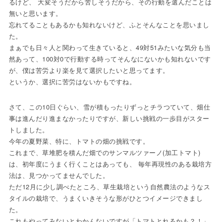
るけど、 大変そうだから苦しそうだから、その行動を選んだことは
無いと思います。
忘れてることもあるかも知れないけど、ふとそんなことを思いまし
た。
まぁでも日々人と関わって生きていると、49対51みたいな気分も当
然あって、100対0で行動する時ってそんなにないかも知れないです
が、僕は苦労より楽を見て選択したいと思ってます。
というか、選択に苦労はないかもですね。
さて、この10日ぐらい、雪が積もったりずっとチラつていて、畑仕
事は進んだり進まなかったりですが、新しい挑戦の一歩目がスター
トしました。
今年の夏野菜、特に、トマトの畑の挑戦です。
これまで、草堆肥を積んだ畑でのサンマルツァーノ(加工トマト)
は、初年度にうまく行くことはあっても、 毎年再現性のある栽培方
法は、見つかってませんでした。
ただ12月に少し調べたところ、草生栽培という自然農法のようなス
タイルの栽培で、うまくいきそうな形がひとつイメージできまし
た。
これもやってみないとわかんないですが「トマトとれるかも？！」