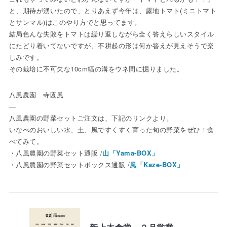
と、期待が湧いたので、とりあえず今年は、露地トマト(ミニトマト
とサンマル)はこのやり方でと思ってます。
結局色んな失敗をトマトは繰り返しながら全く答えらしいスタイル
にたどり着いてないですが、不耕起の形は何か答えが見えそうで楽
しみです。
その栽培に不可欠な10cm幅の溝をウネ間に掘りました。
八風農園 寺園風
—
八風農園の野菜セットご注文は、下記のリンクより。
いなべのおいしい水、土、風ですくすく育った旬の野菜をぜひ！食
べてみて。
・八風農園の野菜セット通販 /
山「Yama-BOX」
・八風農園の野菜セットボックス通販 /
風「Kaze-BOX」